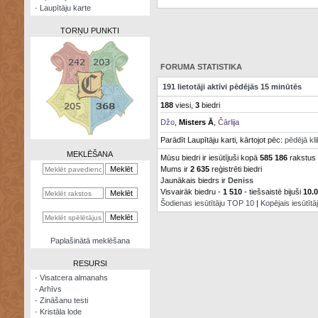
·
Laupītāju karte
TORŅU PUNKTI
FORUMA STATISTIKA
191 lietotāji aktīvi pēdējās 15 minūtēs
Zināšanu
188
viesi,
3
biedri
testi
Džo
,
Misters Ā
,
Čārlija
Kristāla
Parādīt Laupītāju karti, kārtojot pēc:
pēdējā kl
lode
MEKLĒŠANA
Mūsu biedri ir iesūtījuši kopā
585 186
rakstus
Mums ir
2 635
reģistrēti biedri
Rūnu
komplekts
Jaunākais biedrs ir
Deniss
Visvairāk biedru -
1 510
- tiešsaistē bijuši
10.
Šodienas iesūtītāju TOP 10
|
Kopējais iesūtīt
Galeonu
kalkulators
Nomētātās
Paplašinātā meklēšana
kārtis
RESURSI
·
Visatcera almanahs
·
Arhīvs
·
Zināšanu testi
·
Kristāla lode