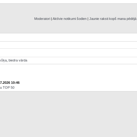
Moderatori
|
Aktīvie notikumi šodien
|
Jaunie raksti kopš mana pēdēj
ikšķa
,
biedra vārda
07.2026 10:46
āju TOP 50