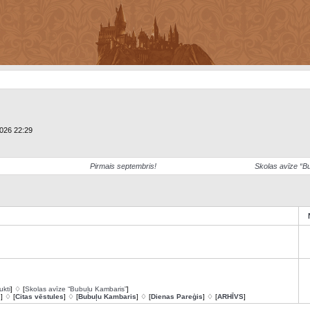
2026 22:29
Pirmais septembris!
Skolas avīze “B
ukti
] ♢ [
Skolas avīze “Bubuļu Kambaris”
]
s
] ♢ [
Citas vēstules
] ♢ [
Bubuļu Kambaris
] ♢ [
Dienas Pareģis
] ♢ [
ARHĪVS
]