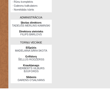
·
Rūnu komplekts
·
Galeonu kalkulators
·
Nomētātās kārtis
ADMINISTRĀCIJA
Skolas direktors
TADEUŠS MERLINS KAMINSKI
Direktora vietnieks
FILIPS BĀRLOVS
TORŅU VECĀKIE
Elšpūtis
MADELAINA SĀRA SKOTA
Grifidors
ŠELLIJS RODŽERSS
Kraukļanags
HERBERTS VILBURS
BJŪFORDS
Slīdenis
DARENS O’SALIVANS