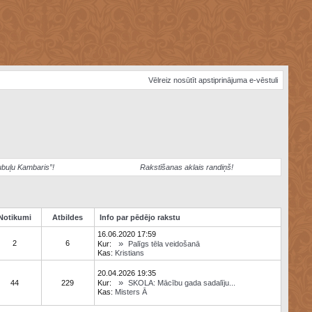
Vēlreiz nosūtīt apstiprinājuma e-vēstuli
ubuļu Kambaris”!
Rakstīšanas aklais randiņš!
Notikumi
Atbildes
Info par pēdējo rakstu
16.06.2020 17:59
»
2
6
Kur:
Palīgs tēla veidošanā
Kas:
Kristians
20.04.2026 19:35
»
44
229
Kur:
SKOLA: Mācību gada sadalīju...
Kas:
Misters Ā