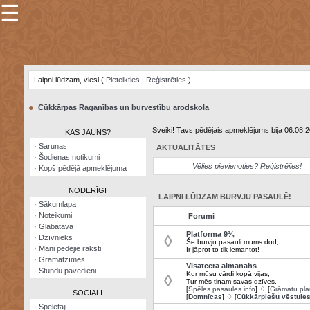
☰
×
Sarunu
pavediens
Laipni lūdzam, viesi (
Pieteikties
|
Reģistrēties
)
Manas
piezīmes
●
Cūkkārpas Raganības un burvestību arodskola
Grāmatzīmes
Sveiki! Tavs pēdējais apmeklējums bija 06.08.
KAS JAUNS?
Šodienas
·
Sarunas
AKTUALITĀTES
notikumi
·
Šodienas notikumi
Vēlies pievienoties? Reģistrējies!
·
Kopš pēdējā apmeklējuma
Laupītāju
karte
NODERĪGI
LAIPNI LŪDZAM BURVJU PASAULĒ!
·
Sākumlapa
·
Noteikumi
Forumi
Visatcera
·
Glabātava
almanahs
Platforma 9¾
◊
·
Dzīvnieks
Še burvju pasauli mums dod,
·
Mani pēdējie raksti
Ir jāprot to tik iemantot!
Arhīvs
·
Grāmatzīmes
Visatcera almanahs
·
Stundu pavedieni
Kur mūsu vārdi kopā vijas,
◊
Tur mēs tinam savas dzīves.
[
Spēles pasaules info
] ♢ [
Grāmatu pla
SOCIĀLI
[
Domnīcas
] ♢ [
Cūkkārpiešu vēstule
·
Spēlētāji