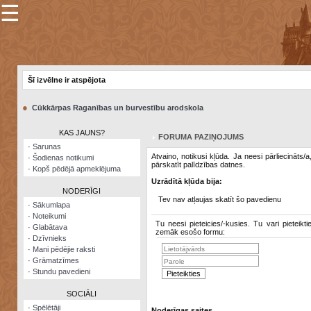
☰
×
Sarunu
pavediens
Šī izvēlne ir atspējota
Manas
piezīmes
●
Cūkkārpas Raganības un burvestību arodskola
Grāmatzīmes
KAS JAUNS?
FORUMA PAZIŅOJUMS
Šodienas
·
Sarunas
notikumi
Atvaino, notikusi kļūda. Ja neesi pārliecināts/
·
Šodienas notikumi
pārskatīt palīdzības datnes.
·
Kopš pēdējā apmeklējuma
Laupītāju
Uzrādītā kļūda bija:
karte
NODERĪGI
Tev nav atļaujas skatīt šo pavedienu
·
Sākumlapa
·
Noteikumi
Visatcera
Tu neesi pieteicies/-kusies. Tu vari pieteikti
·
Glabātava
almanahs
zemāk esošo formu:
·
Dzīvnieks
·
Mani pēdējie raksti
Arhīvs
·
Grāmatzīmes
·
Stundu pavedieni
SOCIĀLI
·
Spēlētāji
Noderīgas saites