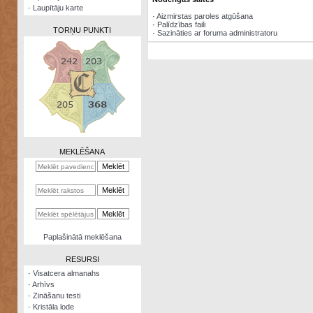
·
Laupītāju karte
·
Aizmirstas paroles atgūšana
·
Palīdzības faili
TORŅU PUNKTI
·
Sazināties ar foruma administratoru
Zināšanu
testi
Kristāla
lode
MEKLĒŠANA
Rūnu
komplekts
Galeonu
kalkulators
Nomētātās
Paplašinātā meklēšana
kārtis
RESURSI
·
Visatcera almanahs
·
Arhīvs
·
Zināšanu testi
·
Kristāla lode