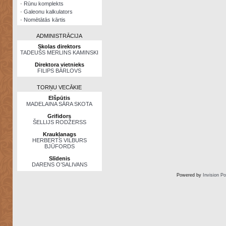
·
Rūnu komplekts
·
Galeonu kalkulators
·
Nomētātās kārtis
ADMINISTRĀCIJA
Skolas direktors
TADEUŠS MERLINS KAMINSKI
Direktora vietnieks
FILIPS BĀRLOVS
TORŅU VECĀKIE
Elšpūtis
MADELAINA SĀRA SKOTA
Grifidors
ŠELLIJS RODŽERSS
Kraukļanags
HERBERTS VILBURS
BJŪFORDS
Slīdenis
DARENS O’SALIVANS
Powered by
Invision P