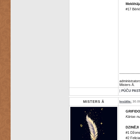
Meklētāj
#17 Bērkl
----------------
administrator
Misters Ā.
|
PŪČU PAS
MISTERS Ā
Iesūtīts:
30.0
GRIFID
Kārtas n
DZINĒJI
#1 Džons 
#2 Felic