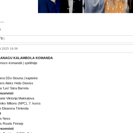
----
s
TS
|
9.2025 19:38
ĻANAGU KALAMBOLA KOMANDA
umurs komandā | spēlētājs
era Džo-Stouna | kapteine
fers Aleks Heils-Deiviss
a 'Leo' Sāra Barreta
ezervisti
bete Viktorija Makkalova
iks Miltons (NPC), 7. kurss
e Eleanora Tērlenda
I
ds Ness
ns Rouds Finnejs
rezervisti