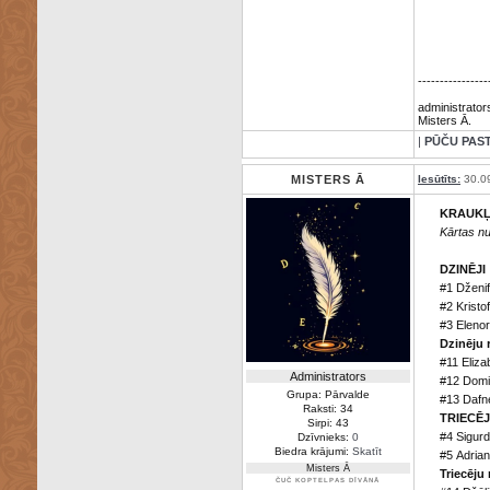
----------------
administrator
Misters Ā.
|
PŪČU PAS
MISTERS Ā
Iesūtīts:
30.0
KRAUK
Kārtas n
DZINĒJI
#1 Dženif
#2 Kristo
#3 Elenor
Dzinēju r
#11 Eliza
Administrators
#12 Domin
Grupa: Pārvalde
#13 Dafn
Raksti: 34
TRIECĒJ
Sirpi: 43
#4 Sigur
Dzīvnieks:
0
Biedra krājumi:
Skatīt
#5 Adria
Misters Ā
Triecēju 
ČUČ KOPTELPAS DĪVĀNĀ