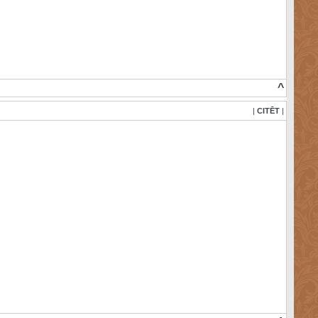
^
|
CITĒT
|