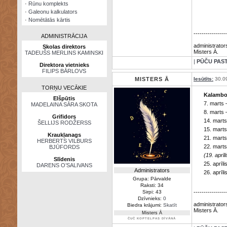
·
Rūnu komplekts
·
Galeonu kalkulators
·
Nomētātās kārtis
----------------
ADMINISTRĀCIJA
administrator
Skolas direktors
Misters Ā.
TADEUŠS MERLINS KAMINSKI
|
PŪČU PAS
Direktora vietnieks
FILIPS BĀRLOVS
MISTERS Ā
Iesūtīts:
30.0
TORŅU VECĀKIE
Kalambol
Elšpūtis
7. marts
MADELAINA SĀRA SKOTA
8. marts
Grifidors
14. mart
ŠELLIJS RODŽERSS
15. mart
Kraukļanags
21. mart
HERBERTS VILBURS
22. mart
BJŪFORDS
(19. aprī
Slīdenis
25. aprī
DARENS O’SALIVANS
Administrators
26. aprīl
Grupa: Pārvalde
Raksti: 34
Sirpi: 43
----------------
Dzīvnieks:
0
administrator
Biedra krājumi:
Skatīt
Misters Ā.
Misters Ā
ČUČ KOPTELPAS DĪVĀNĀ