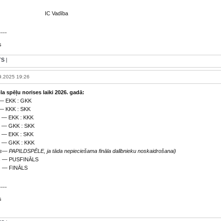
IC Vadība
----
s
TS
|
9.2025 19:26
a spēļu norises laiki 2026. gadā:
 — EKK : GKK
 — KKK : SKK
s — EKK : KKK
s — GKK : SKK
s — EKK : SKK
s — GKK : KKK
lis— PAPILDSPĒLE, ja tāda nepieciešama fināla dalībnieku noskaidrošanai)
lis — PUSFINĀLS
is — FINĀLS
----
s