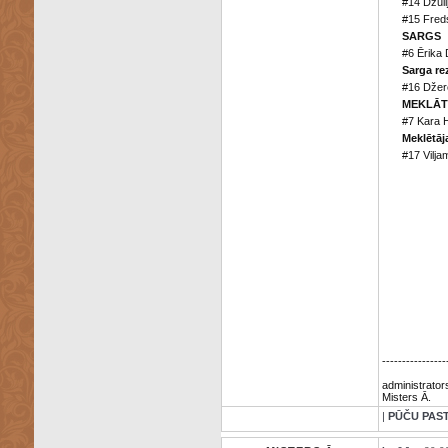
#14 Džūli
#15 Freds
SARGS
#6 Ērika 
Sarga re
#16 Džer
MEKLĀT
#7 Kara H
Meklētāj
#17 Vilj
----------------
administrator
Misters Ā.
|
PŪČU PAS