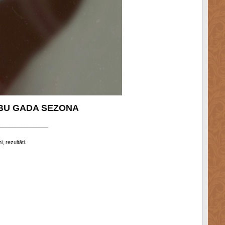
ĪBU GADA SEZONA
________________
 rezultāti.