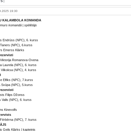
TS
|
9.2025 19:30
U KALAMBOLA KOMANDA
umurs komandā | spēlētājs
s Endrūss (NPC), 6. kurss
 Taners (NPC), 6.kurss
vs Emerss Klārks
ezervisti
 Viktorija Romanova-Ovena
a Laurela (NPC), 6. kurss
 Vilkoksa (NPC), 4. kurss
I
e Elfiks (NPC), 7.kurss
a Svūpa (NPC), 5.kurss
rezervisti
sts Filips Džonss
js Valls (NPC), 6. kurss
ns Kinevolfs
zervists
 Fērbērna (NPC), 7. kurss
ĀJS
js Geils Klārks | kapteinis