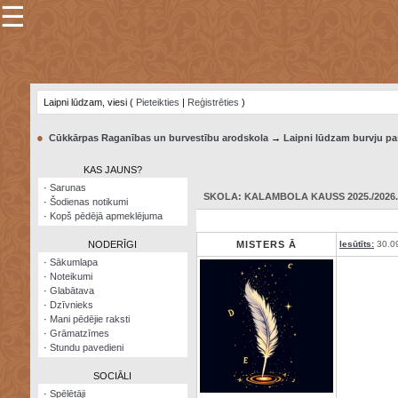
☰
×
Sarunu
pavediens
Laipni lūdzam, viesi (
Pieteikties
|
Reģistrēties
)
Manas
piezīmes
●
Cūkkārpas Raganības un burvestību arodskola
→
Laipni lūdzam burvju pa
Grāmatzīmes
KAS JAUNS?
Šodienas
·
Sarunas
notikumi
SKOLA: KALAMBOLA KAUSS 2025./2026.
·
Šodienas notikumi
·
Kopš pēdējā apmeklējuma
Laupītāju
karte
NODERĪGI
MISTERS Ā
Iesūtīts:
30.0
·
Sākumlapa
·
Noteikumi
Visatcera
·
Glabātava
almanahs
·
Dzīvnieks
·
Mani pēdējie raksti
Arhīvs
·
Grāmatzīmes
·
Stundu pavedieni
SOCIĀLI
·
Spēlētāji