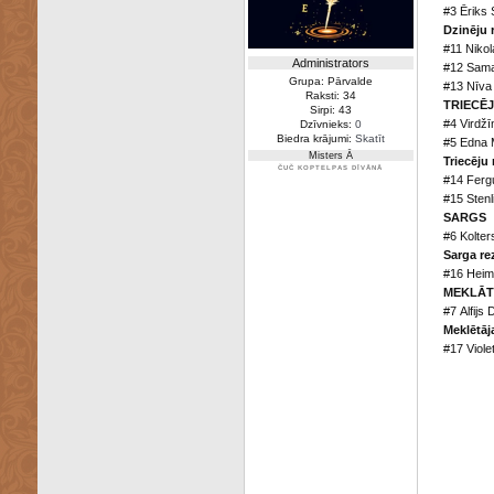
#3 Ēriks
Dzinēju r
#11 Niko
Administrators
#12 Sama
Grupa: Pārvalde
#13 Nīva
Raksti: 34
TRIECĒJ
Sirpi: 43
#4 Virdžīn
Dzīvnieks:
0
Biedra krājumi:
Skatīt
#5 Edna 
Misters Ā
Triecēju 
ČUČ KOPTELPAS DĪVĀNĀ
#14 Ferg
#15 Stenl
SARGS
#6 Kolte
Sarga re
#16 Heim
MEKLĀT
#7 Alfijs
Meklētāj
#17 Viol