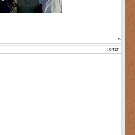
^
|
CITĒT
|