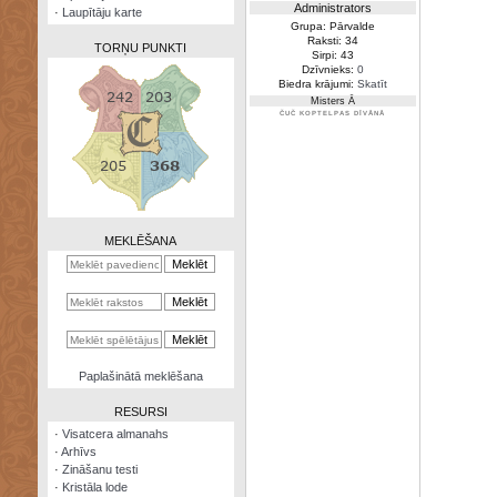
Administrators
·
Laupītāju karte
Grupa: Pārvalde
Raksti: 34
TORŅU PUNKTI
Sirpi: 43
Dzīvnieks:
0
Biedra krājumi:
Skatīt
Misters Ā
ČUČ KOPTELPAS DĪVĀNĀ
Zināšanu
testi
Kristāla
lode
MEKLĒŠANA
Rūnu
komplekts
Galeonu
kalkulators
Nomētātās
Paplašinātā meklēšana
kārtis
RESURSI
·
Visatcera almanahs
·
Arhīvs
·
Zināšanu testi
·
Kristāla lode