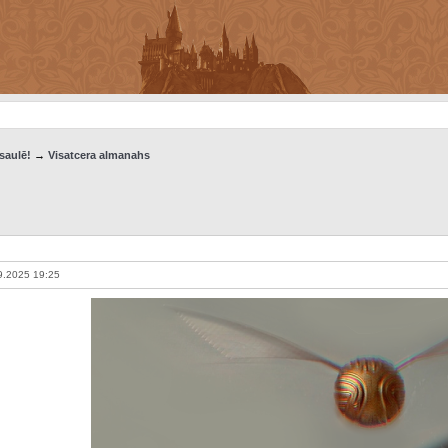
saulē!
→
Visatcera almanahs
9.2025 19:25