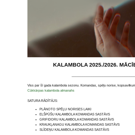
KALAMBOLA 2025./2026. MĀC
___________________________________
Viss par šī gada kalambola sezonu. Komandas, spēļu norise, kopsavilkumi,
Cūkkārpas kalambola almanahs
SATURA RĀDĪTĀJS:
PLĀNOTO SPĒĻU NORISES LAIKI
ELŠPŪŠU KALAMBOLA KOMANDAS SASTĀVS
GRIFIDORU KALAMBOLA KOMANDAS SASTĀVS
KRAUKĻANAGU KALAMBOLA KOMANDAS SASTĀVS
SLĪDEŅU KALAMBOLA KOMANDAS SASTĀVS