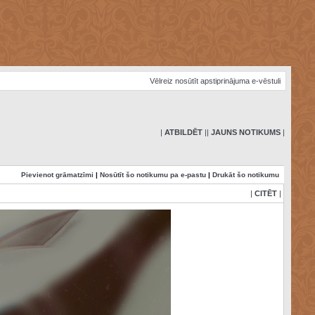
Vēlreiz nosūtīt apstiprinājuma e-vēstuli
|
ATBILDĒT
|
|
JAUNS NOTIKUMS
|
Pievienot grāmatzīmi
|
Nosūtīt šo notikumu pa e-pastu
|
Drukāt šo notikumu
|
CITĒT
|