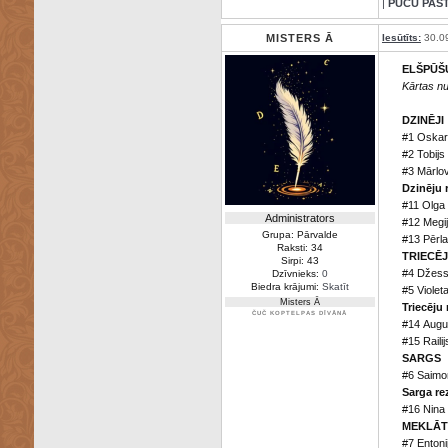
|
PŪČU PAS
MISTERS Ā
Iesūtīts:
30.0
ELŠPŪŠ
Kārtas n
DZINĒJI
#1 Oskar
#2 Tobijs
#3 Mārlo
Dzinēju r
#11 Olga
Administrators
#12 Megij
Grupa: Pārvalde
#13 Pērla
Raksti: 34
TRIECĒJ
Sirpi: 43
#4 Džess
Dzīvnieks:
0
Biedra krājumi:
Skatīt
#5 Violet
Misters Ā
Triecēju 
ČUČ KOPTELPAS DĪVĀNĀ
#14 Augu
#15 Raili
SARGS
#6 Saimo
Sarga re
#16 Nina
MEKLĀT
#7 Entoni