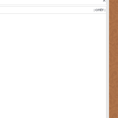
^
|
CITĒT
|