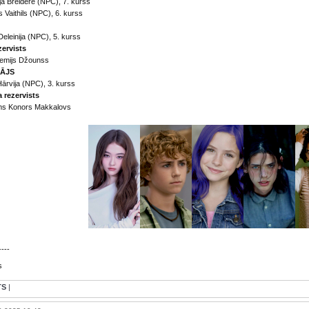
ja Breidere (NPC), 7. kurss
 Vaithils (NPC), 6. kurss
Deleinija (NPC), 5. kurss
zervists
emijs Džounss
ĀJS
ārvija (NPC), 3. kurss
a rezervists
ams Konors Makkalovs
----
s
TS
|