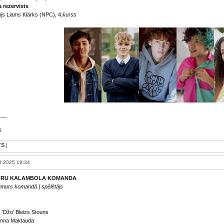
a rezervists
ijs Liams Klārks (NPC), 4.kurss
----
s
TS
|
9.2025 19:34
ORU KALAMBOLA KOMANDA
umurs komandā | spēlētājs
'Džo' Bleizs Stouns
ianna Maklauda