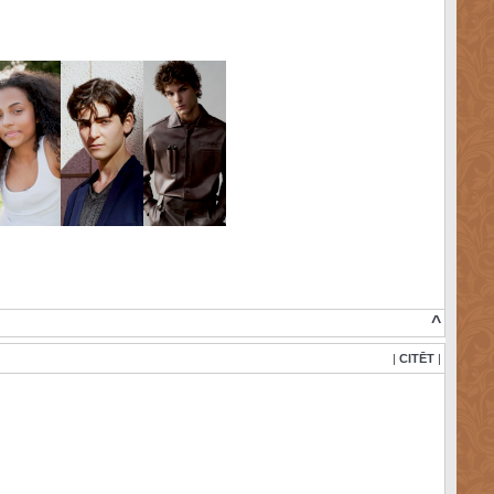
^
|
CITĒT
|